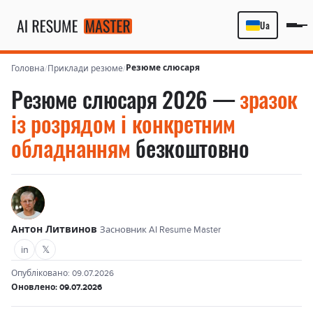
Ua
Резюме слюсаря
Головна
/
Приклади резюме
/
Резюме слюсаря 2026 —
зразок
із розрядом і конкретним
обладнанням
безкоштовно
Антон Литвинов
Засновник AI Resume Master
in
𝕏
Опубліковано: 09.07.2026
Оновлено: 09.07.2026