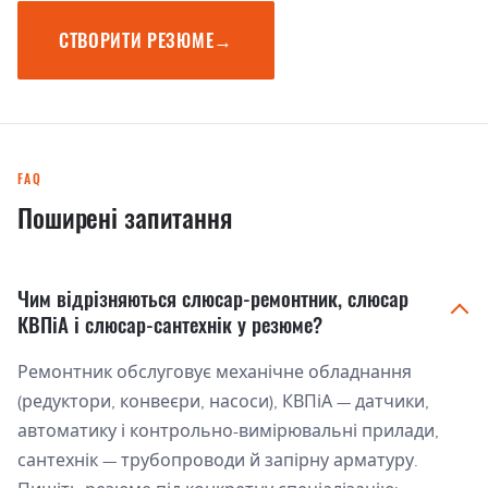
СТВОРИТИ РЕЗЮМЕ
→
FAQ
Поширені запитання
Чим відрізняються слюсар-ремонтник, слюсар
КВПіА і слюсар-сантехнік у резюме?
Ремонтник обслуговує механічне обладнання
(редуктори, конвеєри, насоси), КВПіА — датчики,
автоматику і контрольно-вимірювальні прилади,
сантехнік — трубопроводи й запірну арматуру.