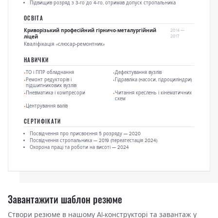
Підвищив розряд з 3-го до 4-го, отримав допуск стропальника
ОСВІТА
Криворізький професійний гірничо-металургійний
2014 —
2017
ліцей
Кваліфікація «слюсар-ремонтник»
НАВИЧКИ
ТО і ППР обладнання
Дефектування вузлів
Ремонт редукторів і
Гідравліка (насоси, гідроциліндри)
підшипникових вузлів
Пневматика і компресори
Читання креслень і кінематичних
схем
Центрування валів
СЕРТИФІКАТИ
Посвідчення про присвоєння 5 розряду — 2020
Посвідчення стропальника — 2019 (переатестація 2024)
Охорона праці та роботи на висоті — 2024
Завантажити шаблон резюме
Створи резюме в нашому AI-конструкторі та завантаж у