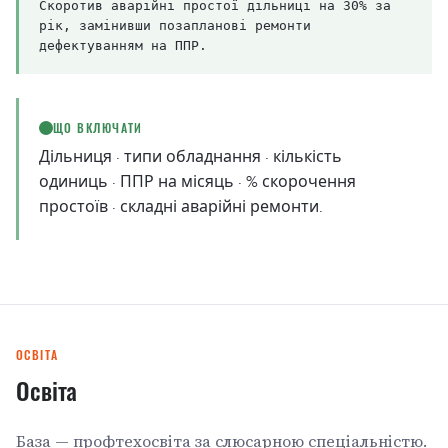
Скоротив аварійні простої дільниці на 30% за
рік, замінивши позапланові ремонти
дефектуванням на ППР.
ЩО ВКЛЮЧАТИ
Дільниця · типи обладнання · кількість
одиниць · ППР на місяць · % скорочення
простоїв · складні аварійні ремонти.
ОСВІТА
Освіта
База — профтехосвіта за слюсарною спеціальністю.