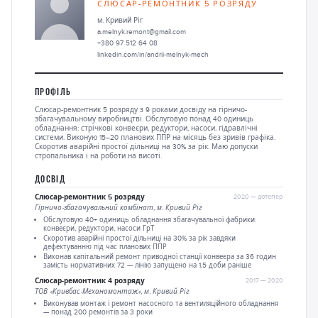
СЛЮСАР-РЕМОНТНИК 5 РОЗРЯДУ
м. Кривий Ріг
a.melnyk.remont@gmail.com
+380 97 512 64 08
linkedin.com/in/andrii-melnyk-mech
ПРОФІЛЬ
Слюсар-ремонтник 5 розряду з 9 роками досвіду на гірничо-
збагачувальному виробництві. Обслуговую понад 40 одиниць
обладнання: стрічкові конвеєри, редуктори, насоси, гідравлічні
системи. Виконую 15–20 планових ППР на місяць без зривів графіка.
Скоротив аварійні простої дільниці на 30% за рік. Маю допуски
стропальника і на роботи на висоті.
ДОСВІД
Слюсар-ремонтник 5 розряду
2020 — дотепер
Гірничо-збагачувальний комбінат, м. Кривий Ріг
Обслуговую 40+ одиниць обладнання збагачувальної фабрики:
конвеєри, редуктори, насоси ГрТ
Скоротив аварійні простої дільниці на 30% за рік завдяки
дефектуванню під час планових ППР
Виконав капітальний ремонт приводної станції конвеєра за 36 годин
замість нормативних 72 — лінію запущено на 1,5 доби раніше
Слюсар-ремонтник 4 розряду
2017 — 2020
ТОВ «Кривбас-Механомонтаж», м. Кривий Ріг
Виконував монтаж і ремонт насосного та вентиляційного обладнання
— понад 200 ремонтів за 3 роки