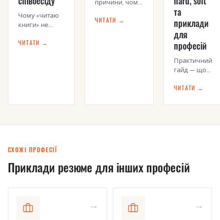
співбесіду
hard, soft
причини, чому
та
рекрутер не
Чому «читаю
ЧИТАТИ →
приклади
передзвонив —
книги» не
від помилок у
для
працює — і як
датах до
ЧИТАТИ →
професій
правильно
неправильного
описати
фото
Практичний
захоплення,
гайд — що
щоб рекрутер
писати у
запам'ятав
ЧИТАТИ →
розділі
«Навички»,
як
відрізнити
hard від soft і
чому ATS
іноді не
СХОЖІ ПРОФЕСІЇ
бачить твій
Приклади резюме для інших професій
досвід
→
→