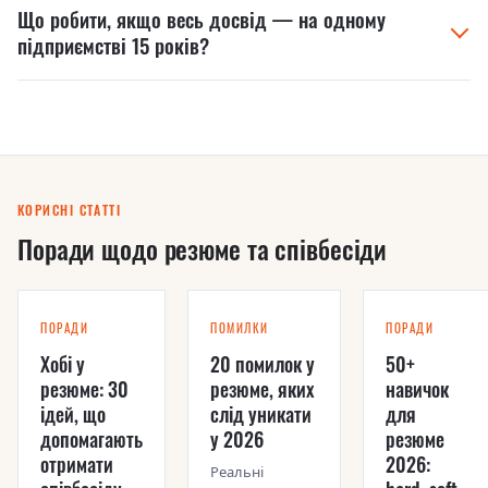
навички через виконувані роботи, а не через
Що робити, якщо весь досвід — на одному
вищий дохід із викликів, але менш стабільні. У
підприємстві 15 років?
розряд.
резюме для сервісу підкресліть самостійну
діагностику, спілкування з клієнтами і водійське
Це перевага, а не мінус. Розбийте досвід на етапи за
посвідчення категорії B.
розрядами й дільницями: «2011–2016 — 3 розряд,
механічна дільниця; 2016–2022 — 5 розряд,
гідравліка». Так видно ріст, а не застій.
КОРИСНІ СТАТТІ
Поради щодо резюме та співбесіди
ПОРАДИ
ПОМИЛКИ
ПОРАДИ
Хобі у
20 помилок у
50+
резюме: 30
резюме, яких
навичок
ідей, що
слід уникати
для
допомагають
у 2026
резюме
отримати
2026:
Реальні