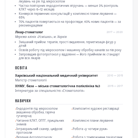
лікувань на рік під мікроскопом
Частка повторних ендодонтичних втручань — менше 3% (контроль
КЛКТ через 6–12 місяців)
Конверсія первинних консультацій у комплексні плани лікування —
65%
70% пацієнтів повертаються на профогляди; 40% нових пацієнтів — за
рекомендаціями
Лікар-стоматолог
2017 — 2020
Мережа клінік «Усмішка», м. Харків
Змішаний прийом: терапія, прості видалення, герметизація фісур у
дітей
Освоїв роботу під мікроскопом і машинну обробку каналів за пів року
Запровадив фотопротокол у відділенні — його прийняли як стандарт
для всіх лікарів
ОСВІТА
Харківський національний медичний університет
2010 — 2015
Магістр стоматології
ХНМУ, база — міська стоматологічна поліклініка №3
2015 — 2017
Інтернатура за спеціальністю «Стоматологія»
НАВИЧКИ
Ендодонтія під мікроскопом
Композитні художні реставрації
(машинна обробка, гаряча
гутаперча)
Читання КЛКТ, ОПТГ, прицільних
Комплексні плани лікування
знімків
Інтраоральний сканер, цифрові
Робота «у чотири руки»
протоколи
Ведення фотопротоколу
Робота з тривожними пацієнтами