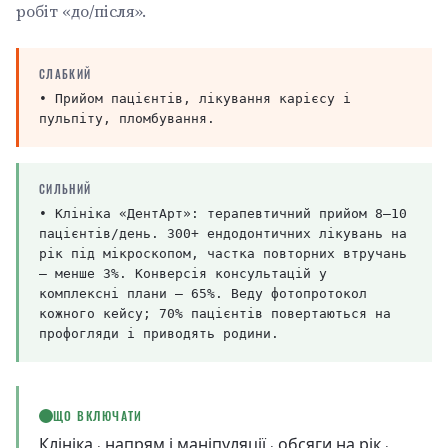
робіт «до/після».
СЛАБКИЙ
• Прийом пацієнтів, лікування карієсу і
пульпіту, пломбування.
СИЛЬНИЙ
• Клініка «ДентАрт»: терапевтичний прийом 8–10
пацієнтів/день. 300+ ендодонтичних лікувань на
рік під мікроскопом, частка повторних втручань
— менше 3%. Конверсія консультацій у
комплексні плани — 65%. Веду фотопротокол
кожного кейсу; 70% пацієнтів повертаються на
профогляди і приводять родини.
ЩО ВКЛЮЧАТИ
Клініка · напрям і маніпуляції · обсяги на рік ·