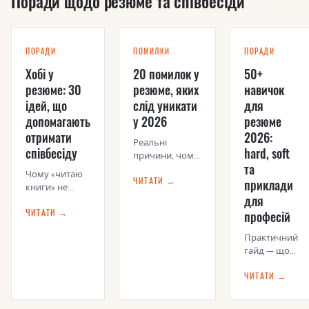
Поради щодо резюме та співбесіди
ПОРАДИ
ПОМИЛКИ
ПОРАДИ
Хобі у
20 помилок у
50+
резюме: 30
резюме, яких
навичок
ідей, що
слід уникати
для
допомагають
у 2026
резюме
отримати
2026:
Реальні
співбесіду
hard, soft
причини, чому
та
рекрутер не
Чому «читаю
ЧИТАТИ →
приклади
передзвонив —
книги» не
від помилок у
для
працює — і як
датах до
ЧИТАТИ →
професій
правильно
неправильного
описати
фото
Практичний
захоплення,
гайд — що
щоб рекрутер
писати у
запам'ятав
ЧИТАТИ →
розділі
«Навички»,
як