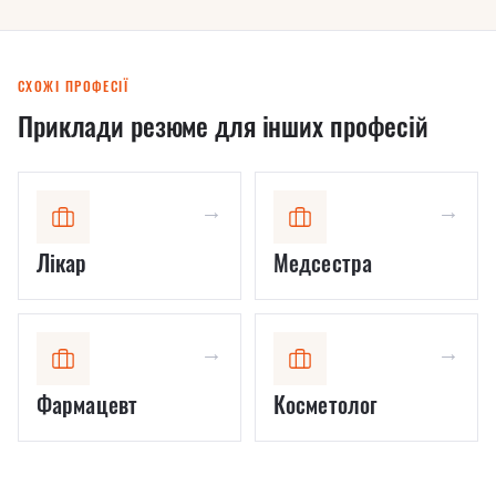
відрізнити
hard від soft і
чому ATS
іноді не
СХОЖІ ПРОФЕСІЇ
бачить твій
Приклади резюме для інших професій
досвід
→
→
Лікар
Медсестра
→
→
Фармацевт
Косметолог