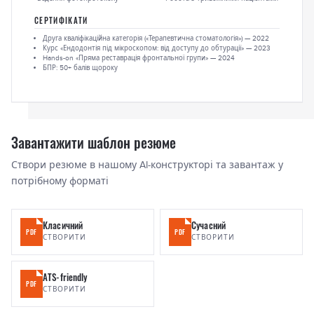
СЕРТИФІКАТИ
Друга кваліфікаційна категорія («Терапевтична стоматологія») — 2022
Курс «Ендодонтія під мікроскопом: від доступу до обтурації» — 2023
Hands-on «Пряма реставрація фронтальної групи» — 2024
БПР: 50+ балів щороку
Завантажити шаблон резюме
Створи резюме в нашому AI-конструкторі та завантаж у
потрібному форматі
Класичний
Сучасний
PDF
PDF
СТВОРИТИ
СТВОРИТИ
ATS-friendly
PDF
СТВОРИТИ