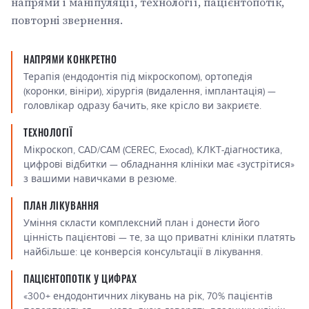
напрями і маніпуляції, технології, пацієнтопотік,
повторні звернення.
НАПРЯМИ КОНКРЕТНО
Терапія (ендодонтія під мікроскопом), ортопедія
(коронки, вініри), хірургія (видалення, імплантація) —
головлікар одразу бачить, яке крісло ви закриєте.
ТЕХНОЛОГІЇ
Мікроскоп, CAD/CAM (CEREC, Exocad), КЛКТ-діагностика,
цифрові відбитки — обладнання клініки має «зустрітися»
з вашими навичками в резюме.
ПЛАН ЛІКУВАННЯ
Уміння скласти комплексний план і донести його
цінність пацієнтові — те, за що приватні клініки платять
найбільше: це конверсія консультації в лікування.
ПАЦІЄНТОПОТІК У ЦИФРАХ
«300+ ендодонтичних лікувань на рік, 70% пацієнтів