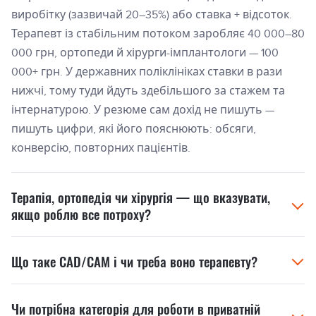
виробітку (зазвичай 20–35%) або ставка + відсоток.
Терапевт із стабільним потоком заробляє 40 000–80
000 грн, ортопеди й хірурги-імплантологи — 100
000+ грн. У державних поліклініках ставки в рази
нижчі, тому туди йдуть здебільшого за стажем та
інтернатурою. У резюме сам дохід не пишуть —
пишуть цифри, які його пояснюють: обсяги,
конверсію, повторних пацієнтів.
Терапія, ортопедія чи хірургія — що вказувати,
якщо роблю все потроху?
Назвіть основний напрям у заголовку, суміжні — у
Що таке CAD/CAM і чи треба воно терапевту?
профілі. «Стоматолог-терапевт (ендодонтія під
мікроскопом), суміжно — ортопедія до одиночних
Це цифрове виготовлення конструкцій:
коронок» звучить чесно і зрозуміло. Клініки з
Чи потрібна категорія для роботи в приватній
інтраоральний сканер замість відбитків,